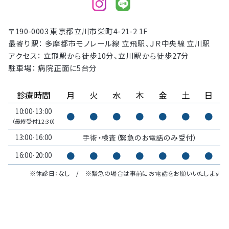
〒190-0003 東京都立川市栄町4-21-2 1F
最寄り駅： 多摩都市モノレール線 立飛駅、ＪＲ中央線 立川駅
アクセス： 立飛駅から徒歩10分、立川駅から徒歩27分
駐車場： 病院正面に5台分
診療時間
月
火
水
木
金
土
日
10:00-13:00
●
●
●
●
●
●
●
（最終受付12:30）
13:00-16:00
手術・検査（緊急のお電話のみ受付）
●
●
●
●
●
●
●
16:00-20:00
※休診日：なし / ※緊急の場合は事前にお電話をお願いいたします